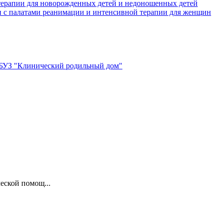
терапии для новорожденных детей и недоношенных детей
и с палатами реанимации и интенсивной терапии для женщин
ГБУЗ "Клинический родильный дом"
ской помощ...